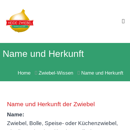
Skip
Heide-
to
Zwiebel
Qualität
content
nach
Maß!
Name und Herkunft
Home
Zwiebel-Wissen
Name und Herkunft
Name und Herkunft der Zwiebel
Name:
Zwiebel, Bolle, Speise- oder Küchenzwiebel,