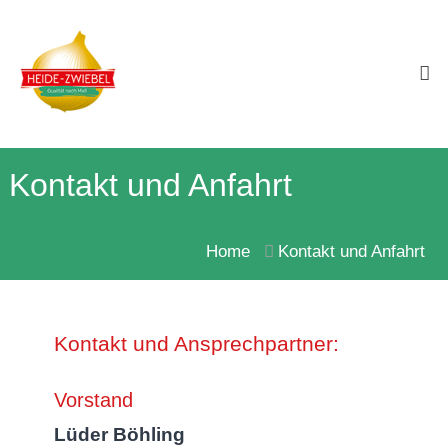
Skip
Heide-
to
Zwiebel
Qualität
content
nach
Maß!
Kontakt und Anfahrt
Home
Kontakt und Anfahrt
Kontakt und Ansprechpartner:
Vorstand
Lüder Böhling