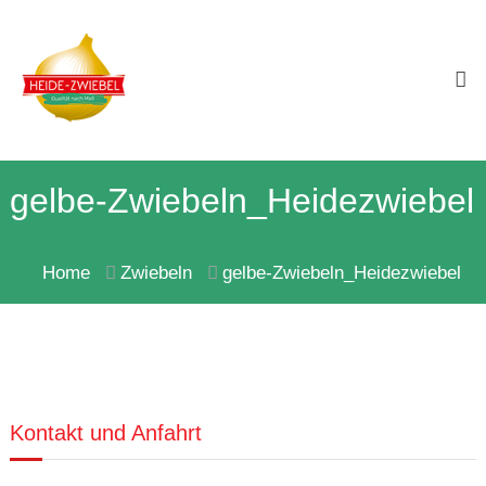
Skip
Heide-
to
Zwiebel
Qualität
content
nach
Maß!
gelbe-Zwiebeln_Heidezwiebel
Home
Zwiebeln
gelbe-Zwiebeln_Heidezwiebel
Kontakt und Anfahrt