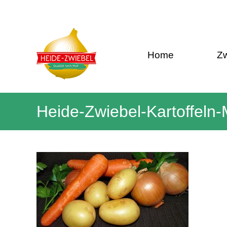
Skip
to
Heide-
content
Zwiebel
Qualität
Home
Zw
nach
Maß!
Heide-Zwiebel-Kartoffeln