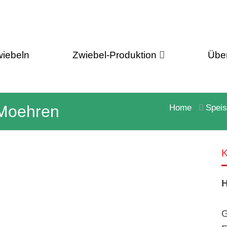
iebeln
Zwiebel-Produktion
Übe
-Moehren
Home
Speis
K
H
G