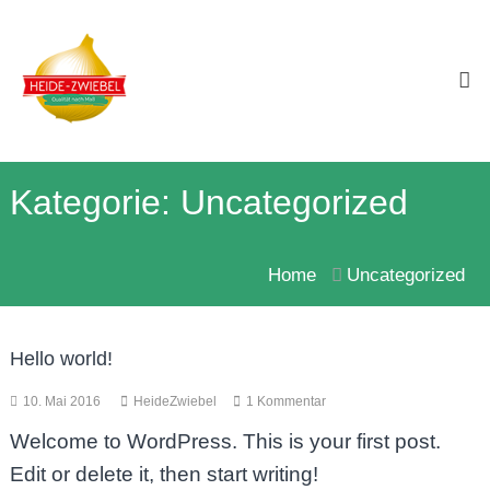
Skip
Heide-
to
Zwiebel
Qualität
content
nach
Maß!
Kategorie:
Uncategorized
Home
Uncategorized
Hello world!
zu
10. Mai 2016
HeideZwiebel
1 Kommentar
Hello
Welcome to WordPress. This is your first post.
world!
Edit or delete it, then start writing!